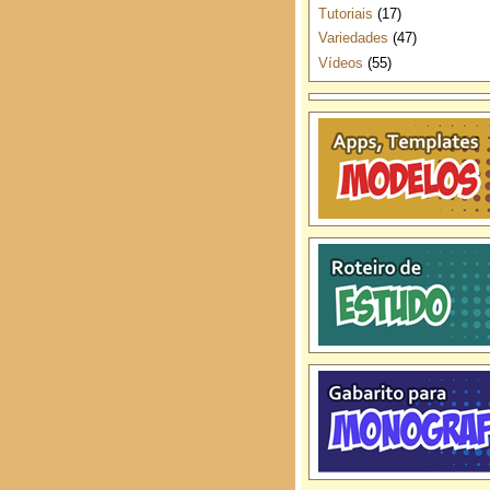
Tutoriais
(17)
Variedades
(47)
Vídeos
(55)