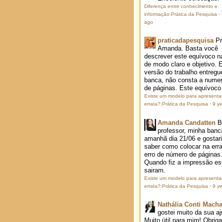
Diferença entre conhecimento e
informação:Prática da Pesquisa
·
ago
praticadapesquisa
P
Amanda. Basta você
descrever este equívoco na
de modo claro e objetivo. 
versão do trabalho entregu
banca, não consta a nume
de páginas. Este equívoco j
Existe um modelo para apresent
errata?:Prática da Pesquisa
·
9 y
Amanda Candatten
B
professor, minha banc
amanhã dia 21/06 e gostar
saber como colocar na erra
erro de número de páginas
Quando fiz a impressão es
sairam.
Existe um modelo para apresent
errata?:Prática da Pesquisa
·
9 y
Nathália Conti Mach
gostei muito da sua aj
Muito útil para mim! Obrig