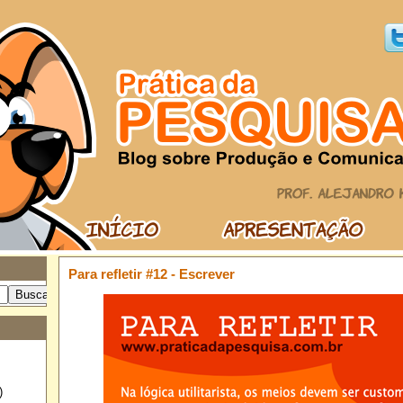
Para refletir #12 - Escrever
)