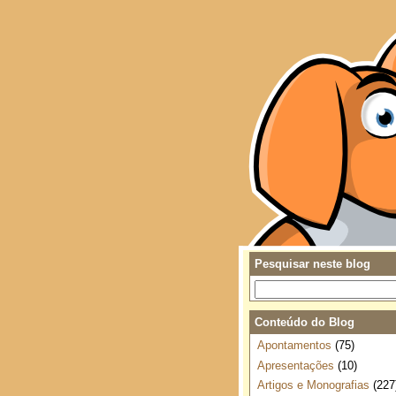
Pesquisar neste blog
Conteúdo do Blog
Apontamentos
(75)
Apresentações
(10)
Artigos e Monografias
(227