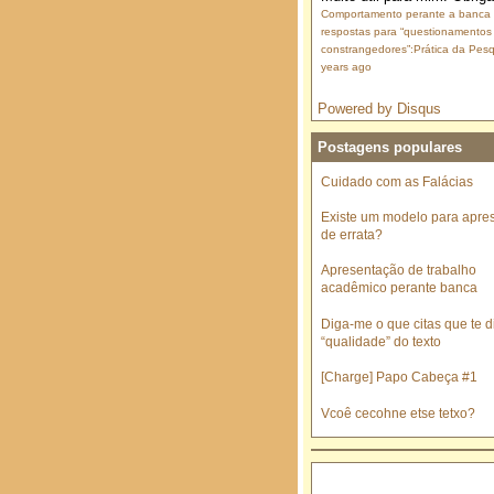
Comportamento perante a banca
respostas para “questionamentos
constrangedores”:Prática da Pesq
years ago
Powered by Disqus
Postagens populares
Cuidado com as Falácias
Existe um modelo para apre
de errata?
Apresentação de trabalho
acadêmico perante banca
Diga-me o que citas que te di
“qualidade” do texto
[Charge] Papo Cabeça #1
Vcoê cecohne etse tetxo?