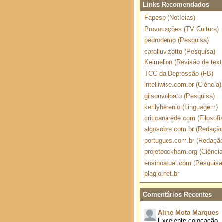
Links Recomendados
Fapesp (Notícias)
Provocações (TV Cultura)
pedrodemo (Pesquisa)
carolluvizotto (Pesquisa)
Keimelion (Revisão de text
TCC da Depressão (FB)
intelliwise.com.br (Ciência)
gilsonvolpato (Pesquisa)
kerllyherenio (Linguagem)
criticanarede.com (Filosofi
algosobre.com.br (Redação
portugues.com.br (Redaçã
projetoockham.org (Ciência
ensinoatual.com (Pesquisa
plagio.net.br
Comentários Recentes
Aline Mota Marques
Excelente colocação.