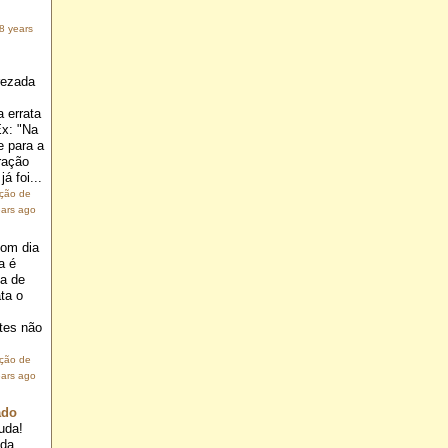
8 years
rezada
 errata
Ex: "Na
e para a
ração
á foi...
ação de
ears ago
om dia
a é
ia de
ta o
.
tes não
ação de
ears ago
ado
uda!
ada