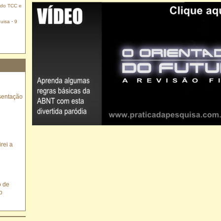
 do TCC e
uisa
·
9
sentação
rei a
o de
o