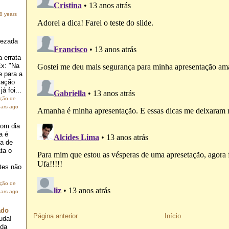
8 years
rezada
 errata
Ex: "Na
e para a
ração
á foi...
ação de
ears ago
om dia
a é
ia de
ta o
.
tes não
ação de
ears ago
ado
Página anterior
Início
uda!
ada