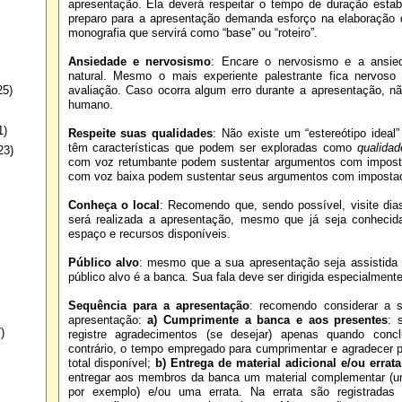
apresentação. Ela deverá respeitar o tempo de duração estabe
preparo para a apresentação demanda esforço na elaboração d
monografia que servirá como “base” ou “roteiro”.
Ansiedade e nervosismo
: Encare o nervosismo e a ansi
natural. Mesmo o mais experiente palestrante fica nervos
25)
avaliação. Caso ocorra algum erro durante a apresentação, n
humano.
1)
Respeite suas qualidades
: Não existe um “estereótipo idea
têm características que podem ser exploradas como
qualidad
23)
com voz retumbante podem sustentar argumentos com imposta
com voz baixa podem sustentar seus argumentos com impostaçã
Conheça o local
: Recomendo que, sendo possível, visite dias
será realizada a apresentação, mesmo que já seja conhecid
espaço e recursos disponíveis.
Público alvo
: mesmo que a sua apresentação seja assistida 
público alvo é a banca. Sua fala deve ser dirigida especialment
Sequência para a apresentação
: recomendo considerar a s
apresentação:
a) Cumprimente a banca e aos presentes
: 
)
registre agradecimentos (se desejar) apenas quando conc
contrário, o tempo empregado para cumprimentar e agradecer
total disponível;
b) Entrega de material adicional e/ou errata
entregar aos membros da banca um material complementar (um
por exemplo) e/ou uma errata. Na errata são registradas 