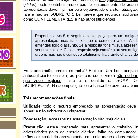
(
slides
) pode contribuir muito para o entendimento do assu
apresentadas devem primar pela objetividade e sistematizaç
fala e não se SOBREPOR. Lembre-se que recursos audiovis
como COMPLEMENTARES e não autossuficientes.
Proponho a você o seguinte teste: peça para um amigo v
apresentação, mas não explique o conteúdo a ele. Ao fi
entendeu todo o assunto. Se a resposta for sim, sua apresen
ser um desastre. Caso a resposta seja contrária ou seu amig
ordem, mas não o conteúdo totalmente, há grande chance de 
Esta orientação parece estranha? Explico. Um bom conjunt
autossuficiente, ou seja, as pessoas que o virem
não podem 
que você explique
. Este é o sentido da SOMA. Conte
SOBREPÕEM. Na sobreposição, ou a banca lhe ouve ou a banca
Três recomendações finais
:
Utilidade
: todo o recurso empregado na apresentação deve 
somar e não sobrepor ou dispersar.
Ponderação
: excessos na apresentação são prejudiciais.
Precaução
: esteja preparado para apresentar o trabalho, 
adversidades (falta de energia elétrica, falha no computador
mãos o material da apresentação em, pelo menos, duas mídias