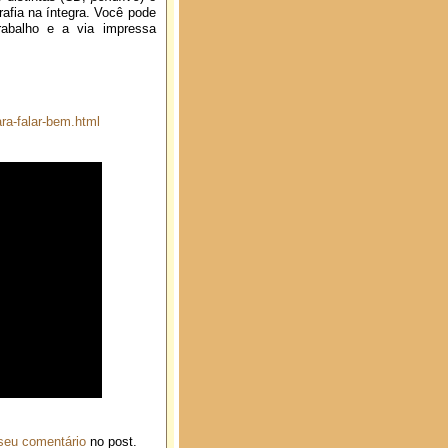
fia na íntegra. Você pode
rabalho e a via impressa
ra-falar-bem.html
seu comentário
no post.