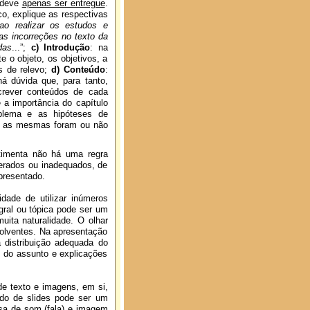
a deve
apenas ser entregue
.
o, explique as respectivas
ao realizar os estudos e
as incorreções no texto da
das
...”;
c) Introdução
: na
e o objeto, os objetivos, a
s de relevo;
d) Conteúdo
:
á dúvida que, para tanto,
crever conteúdos de cada
e a importância do capítulo
blema e as hipóteses de
 se as mesmas foram ou não
timenta não há uma regra
gerados ou inadequados, de
presentado.
idade de utilizar inúmeros
egral ou tópica pode ser um
uita naturalidade. O olhar
volventes. Na apresentação
a distribuição adequada do
 do assunto e explicações
 de texto e imagens, em si,
ado de slides pode ser um
sa
de som (fala) e imagem