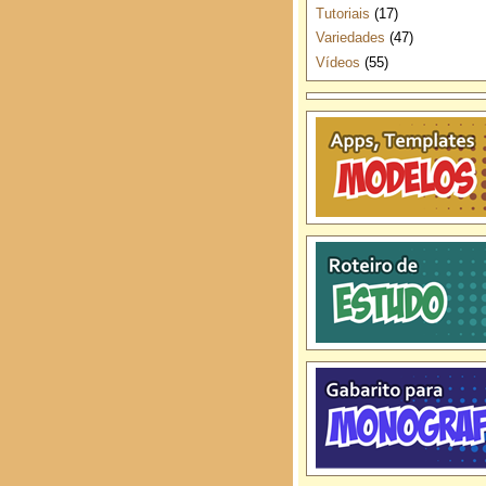
Tutoriais
(17)
Variedades
(47)
Vídeos
(55)