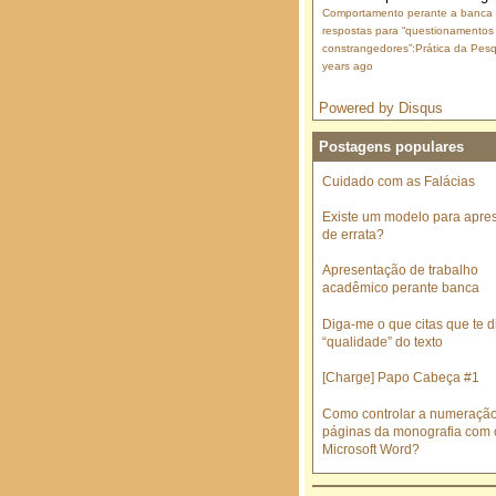
Comportamento perante a banca
respostas para “questionamentos
constrangedores”:Prática da Pesq
years ago
Powered by Disqus
Postagens populares
Cuidado com as Falácias
Existe um modelo para apre
de errata?
Apresentação de trabalho
acadêmico perante banca
Diga-me o que citas que te di
“qualidade” do texto
[Charge] Papo Cabeça #1
Como controlar a numeraçã
páginas da monografia com 
Microsoft Word?