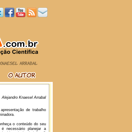
. Alejandro Knaesel Arrabal
apresentação de trabalho
minadora.
onheça o conteúdo do seu
é necessário planejar a