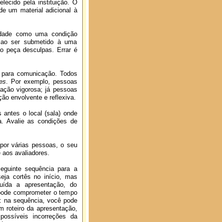
lecido pela instituição. O
e um material adicional à
edade como uma condição
o ao ser submetido à uma
ão peça desculpas. Errar é
l” para comunicação. Todos
es
. Por exemplo, pessoas
ção vigorosa; já pessoas
o envolvente e reflexiva.
 antes o local (sala) onde
a. Avalie as condições de
por várias pessoas, o seu
e aos avaliadores.
eguinte sequência para a
seja cortês no início, mas
luída a apresentação, do
 pode comprometer o tempo
: na sequência, você pode
 roteiro da apresentação,
possíveis incorreções da