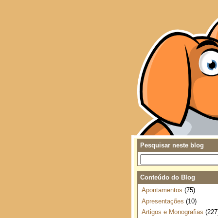
Pesquisar neste blog
Conteúdo do Blog
Apontamentos
(75)
Apresentações
(10)
Artigos e Monografias
(227