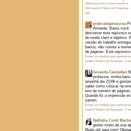
Diferença entre conhecimento e
informação:Prática da Pesquisa
·
ago
praticadapesquisa
P
Amanda. Basta você
descrever este equívoco na
de modo claro e objetivo. 
versão do trabalho entregu
banca, não consta a nume
de páginas. Este equívoco j
Existe um modelo para apresent
errata?:Prática da Pesquisa
·
9 y
Amanda Candatten
B
professor, minha banc
amanhã dia 21/06 e gostar
saber como colocar na erra
erro de número de páginas
Quando fiz a impressão es
sairam.
Existe um modelo para apresent
errata?:Prática da Pesquisa
·
9 y
Nathália Conti Mach
gostei muito da sua aj
Muito útil para mim! Obrig