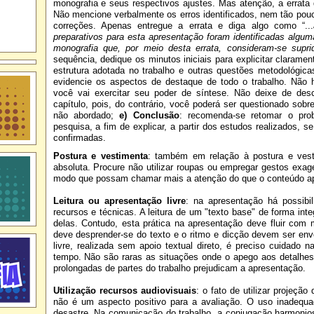
monografia e seus respectivos ajustes. Mas atenção, a errat
Não mencione verbalmente os erros identificados, nem tão pouc
correções. Apenas entregue a errata e diga algo como “...
preparativos para esta apresentação foram identificadas algum
monografia que, por meio desta errata, consideram-se supri
sequência, dedique os minutos iniciais para explicitar clarament
estrutura adotada no trabalho e outras questões metodológica
evidencie os aspectos de destaque de todo o trabalho. Não h
você vai exercitar seu poder de síntese. Não deixe de des
capítulo, pois, do contrário, você poderá ser questionado sobr
não abordado;
e) Conclusão
: recomenda-se retomar o pro
pesquisa, a fim de explicar, a partir dos estudos realizados,
confirmadas.
Postura e vestimenta
: também em relação à postura e ves
absoluta. Procure não utilizar roupas ou empregar gestos exa
modo que possam chamar mais a atenção do que o conteúdo a
Leitura ou apresentação livre
: na apresentação há possibil
recursos e técnicas. A leitura de um "texto base" de forma int
delas. Contudo, esta prática na apresentação deve fluir com m
deve desprender-se do texto e o ritmo e dicção devem ser en
livre, realizada sem apoio textual direto, é preciso cuidado n
tempo. Não são raras as situações onde o apego aos detalhes
prolongadas de partes do trabalho prejudicam a apresentação.
Utilização recursos audiovisuais
: o fato de utilizar projeção
não é um aspecto positivo para a avaliação. O uso inadequ
desastre. Na comunicação do trabalho, a
conjugação harmonio