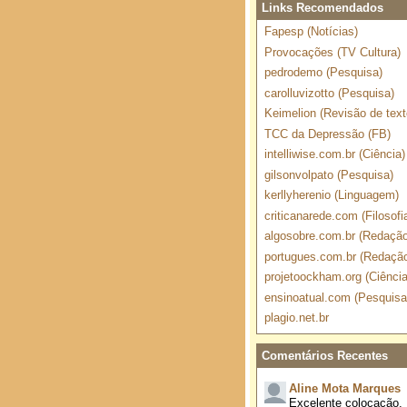
Links Recomendados
Fapesp (Notícias)
Provocações (TV Cultura)
pedrodemo (Pesquisa)
carolluvizotto (Pesquisa)
Keimelion (Revisão de text
TCC da Depressão (FB)
intelliwise.com.br (Ciência)
gilsonvolpato (Pesquisa)
kerllyherenio (Linguagem)
criticanarede.com (Filosofi
algosobre.com.br (Redação
portugues.com.br (Redaçã
projetoockham.org (Ciência
ensinoatual.com (Pesquisa
plagio.net.br
Comentários Recentes
Aline Mota Marques
Excelente colocação.