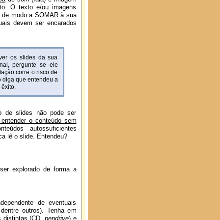
nto. O texto e/ou imagens
ão, de modo a SOMAR à sua
uais devem ser encarados
er os slides da sua
nal, pergunte se ele
tação corre o risco de
o diga que entendeu a
êxito.
o de slides não pode ser
entender o conteúdo sem
údos autossuficientes
 lê o slide. Entendeu?
ser explorado de forma a
independente de eventuais
, dentre outros). Tenha em
 distintas (CD,
pendrive
) e