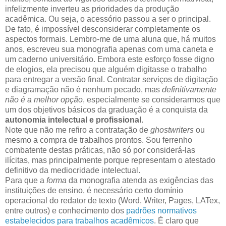
infelizmente inverteu as prioridades da produção
acadêmica. Ou seja, o acessório passou a ser o principal.
De fato, é impossível desconsiderar completamente os
aspectos formais. Lembro-me de uma aluna que, há muitos
anos, escreveu sua monografia apenas com uma caneta e
um caderno universitário. Embora este esforço fosse digno
de elogios, ela precisou que alguém digitasse o trabalho
para entregar a versão final. Contratar serviços de digitação
e diagramação não é nenhum pecado, mas
definitivamente
não é a melhor opção
, especialmente se considerarmos que
um dos objetivos básicos da graduação é a conquista da
autonomia intelectual e profissional
.
Note que não me refiro a contratação de
ghostwriters
ou
mesmo a compra de trabalhos prontos. Sou ferrenho
combatente destas práticas, não só por considerá-las
ilícitas, mas principalmente porque representam o atestado
definitivo da mediocridade intelectual.
Para que a
forma
da monografia atenda as exigências das
instituições de ensino, é necessário certo domínio
operacional do redator de texto (Word, Writer, Pages, LATex,
entre outros) e conhecimento dos
padrões normativos
estabelecidos para trabalhos acadêmicos
. É claro que