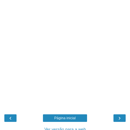
‹
›
Página inicial
Ver versão para a web