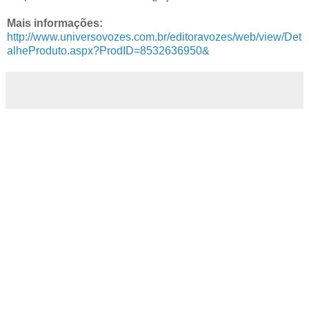
Mais informações:
http://www.universovozes.com.br/editoravozes/web/view/Det
alheProduto.aspx?ProdID=8532636950&