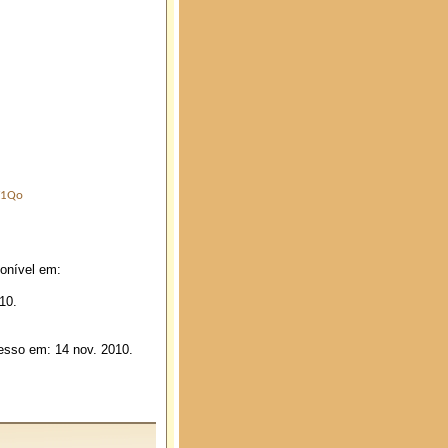
Y1Qo
ponível em:
10.
esso em: 14 nov. 2010.