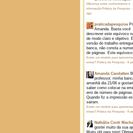
Diferença entre conhecimento e
informação:Prática da Pesquisa
·
ago
praticadapesquisa
P
Amanda. Basta você
descrever este equívoco na
de modo claro e objetivo. 
versão do trabalho entregu
banca, não consta a nume
de páginas. Este equívoco j
Existe um modelo para apresent
errata?:Prática da Pesquisa
·
9 y
Amanda Candatten
B
professor, minha banc
amanhã dia 21/06 e gostar
saber como colocar na erra
erro de número de páginas
Quando fiz a impressão es
sairam.
Existe um modelo para apresent
errata?:Prática da Pesquisa
·
9 y
Nathália Conti Mach
gostei muito da sua aj
Muito útil para mim! Obrig