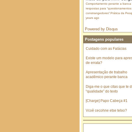
Comportamento perante a banca
respostas para “questionamentos
constrangedores”:Prática da Pesq
years ago
Powered by Disqus
Postagens populares
Cuidado com as Falácias
Existe um modelo para apre
de errata?
Apresentação de trabalho
acadêmico perante banca
Diga-me o que citas que te di
“qualidade” do texto
[Charge] Papo Cabeça #1
Vcoê cecohne etse tetxo?