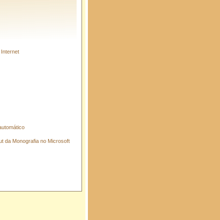
Internet
 automático
ut da Monografia no Microsoft