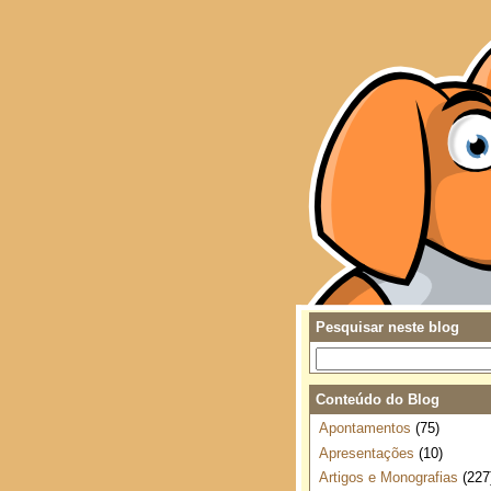
Pesquisar neste blog
Conteúdo do Blog
Apontamentos
(75)
Apresentações
(10)
Artigos e Monografias
(227