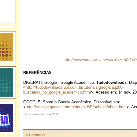
http://www.youtube.com/watch?v=bNCJ2kx
REFERÊNCIAS
DIGERATI. Google - Google Acadêmico.
Tudodownloads
. Dis
<
http://tudodownloads.uol.com.br/tutoriais/google/aq206-
buscando_no_google_academico.html
>. Acesso em: 14 nov. 20
GOOGLE. Sobre o Google Acadêmico. Disponível em:
<
http://scholar.google.com.br/intl/pt-BR/scholar/about.html
>. Ac
14 de novembro de 2010
0 Comments