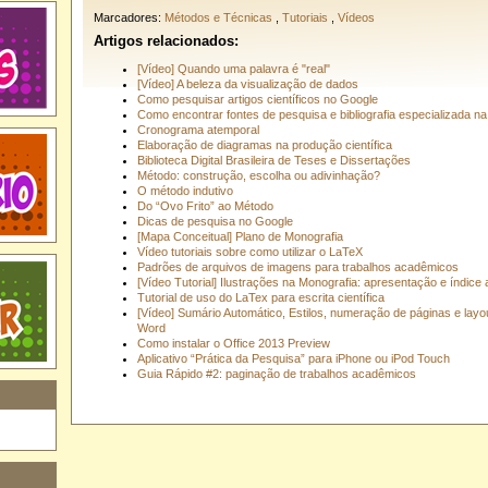
Marcadores:
Métodos e Técnicas
,
Tutoriais
,
Vídeos
Artigos relacionados:
[Vídeo] Quando uma palavra é "real"
[Vídeo] A beleza da visualização de dados
Como pesquisar artigos científicos no Google
Como encontrar fontes de pesquisa e bibliografia especializada na 
Cronograma atemporal
Elaboração de diagramas na produção científica
Biblioteca Digital Brasileira de Teses e Dissertações
Método: construção, escolha ou adivinhação?
O método indutivo
Do “Ovo Frito” ao Método
Dicas de pesquisa no Google
[Mapa Conceitual] Plano de Monografia
Vídeo tutoriais sobre como utilizar o LaTeX
Padrões de arquivos de imagens para trabalhos acadêmicos
[Vídeo Tutorial] Ilustrações na Monografia: apresentação e índice
Tutorial de uso do LaTex para escrita científica
[Vídeo] Sumário Automático, Estilos, numeração de páginas e layo
Word
Como instalar o Office 2013 Preview
Aplicativo “Prática da Pesquisa” para iPhone ou iPod Touch
Guia Rápido #2: paginação de trabalhos acadêmicos