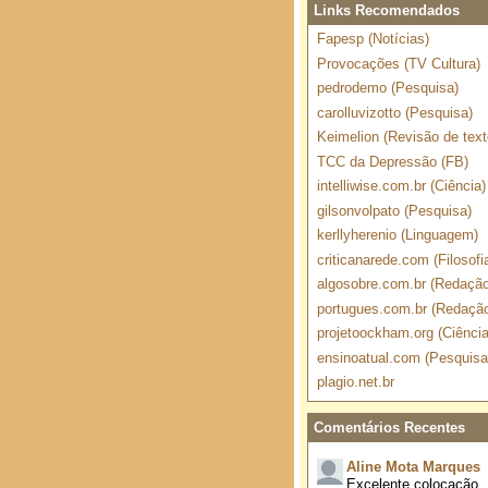
Links Recomendados
Fapesp (Notícias)
Provocações (TV Cultura)
pedrodemo (Pesquisa)
carolluvizotto (Pesquisa)
Keimelion (Revisão de text
TCC da Depressão (FB)
intelliwise.com.br (Ciência)
gilsonvolpato (Pesquisa)
kerllyherenio (Linguagem)
criticanarede.com (Filosofi
algosobre.com.br (Redação
portugues.com.br (Redaçã
projetoockham.org (Ciência
ensinoatual.com (Pesquisa
plagio.net.br
Comentários Recentes
Aline Mota Marques
Excelente colocação.