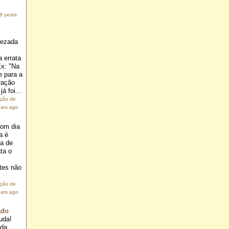
8 years
rezada
 errata
Ex: "Na
e para a
ração
á foi...
ação de
ears ago
om dia
a é
ia de
ta o
.
tes não
ação de
ears ago
ado
uda!
ada