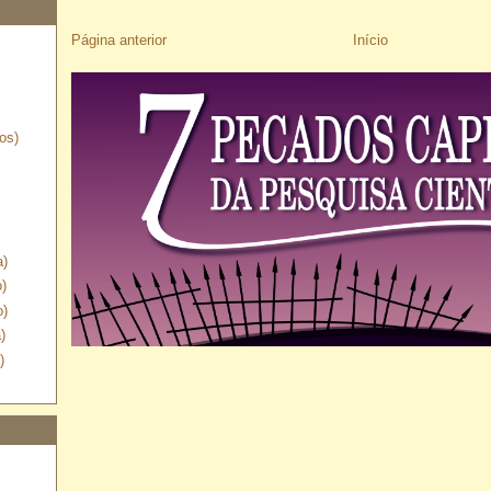
Página anterior
Início
os)
a)
)
o)
)
)