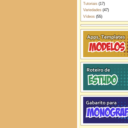
Tutoriais
(17)
Variedades
(47)
Vídeos
(55)