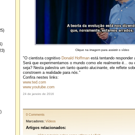
25)
1)
23)
Clique na imagem para assistir o vídeo
"O cientista cognitivo
Donald Hoffman
está tentando responder 
Será que experimentamos o mundo como ele realmente é... ou
seja? Nesta palestra um tanto quanto alucinante, ele reflete s
constroem a realidade para nós."
Confira nestes links:
www.ted.com
www.youtube.com
24 de janeiro de 2016
)
0 Comments
Marcadores:
Vídeos
Artigos relacionados: