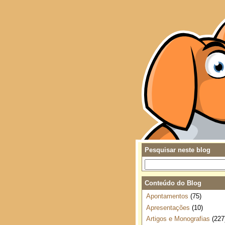
Pesquisar neste blog
Conteúdo do Blog
Apontamentos
(75)
Apresentações
(10)
Artigos e Monografias
(227