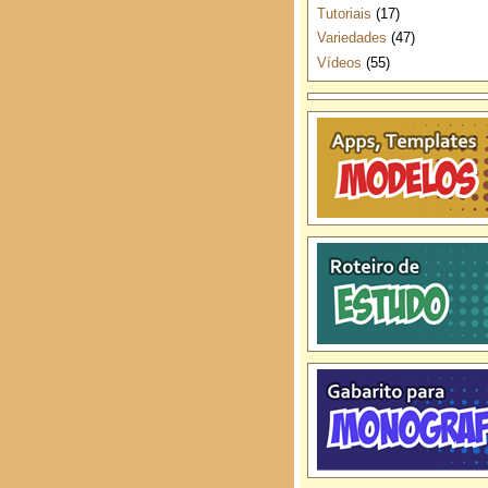
Tutoriais
(17)
Variedades
(47)
Vídeos
(55)