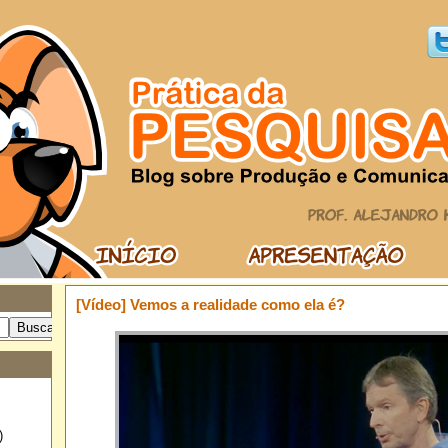
[Vídeo] Vemos a realidade como ela é?
)