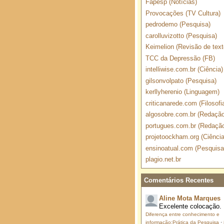
Fapesp (Notícias)
Provocações (TV Cultura)
pedrodemo (Pesquisa)
carolluvizotto (Pesquisa)
Keimelion (Revisão de text
TCC da Depressão (FB)
intelliwise.com.br (Ciência)
gilsonvolpato (Pesquisa)
kerllyherenio (Linguagem)
criticanarede.com (Filosofi
algosobre.com.br (Redação
portugues.com.br (Redaçã
projetoockham.org (Ciência
ensinoatual.com (Pesquisa
plagio.net.br
Comentários Recentes
Aline Mota Marques
Excelente colocação.
Diferença entre conhecimento e
informação:Prática da Pesquisa
·