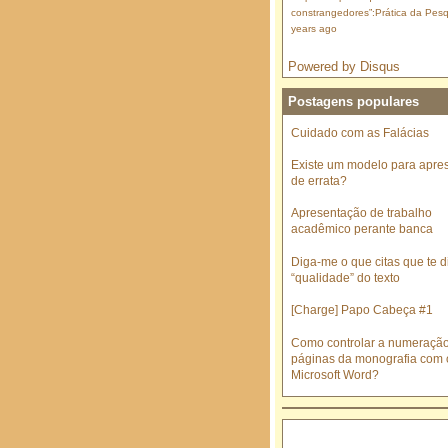
constrangedores”:Prática da Pesq
years ago
Powered by Disqus
Postagens populares
Cuidado com as Falácias
Existe um modelo para apre
de errata?
Apresentação de trabalho
acadêmico perante banca
Diga-me o que citas que te di
“qualidade” do texto
[Charge] Papo Cabeça #1
Como controlar a numeraçã
páginas da monografia com 
Microsoft Word?