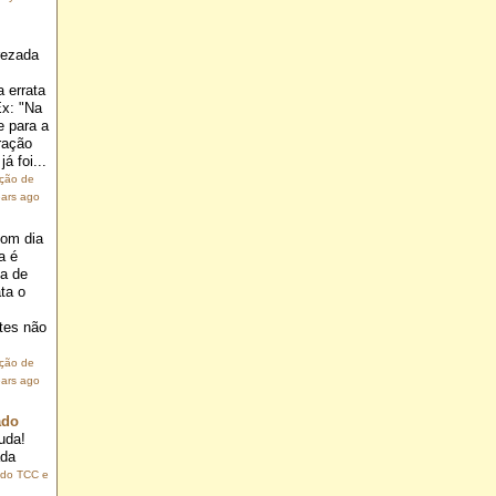
rezada
 errata
Ex: "Na
e para a
ração
á foi...
ação de
ears ago
om dia
a é
ia de
ta o
.
tes não
ação de
ears ago
ado
uda!
ada
 do TCC e