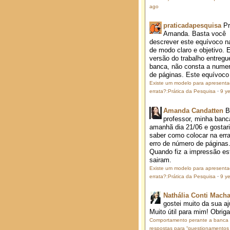
ago
praticadapesquisa
P
Amanda. Basta você
descrever este equívoco na
de modo claro e objetivo. 
versão do trabalho entregu
banca, não consta a nume
de páginas. Este equívoco j
Existe um modelo para apresent
errata?:Prática da Pesquisa
·
9 y
Amanda Candatten
B
professor, minha banc
amanhã dia 21/06 e gostar
saber como colocar na erra
erro de número de páginas
Quando fiz a impressão es
sairam.
Existe um modelo para apresent
errata?:Prática da Pesquisa
·
9 y
Nathália Conti Mach
gostei muito da sua aj
Muito útil para mim! Obrig
Comportamento perante a banca
respostas para “questionamentos