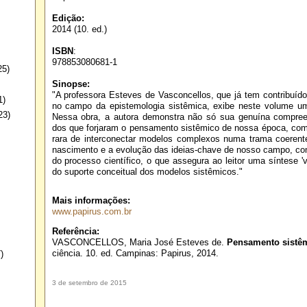
Edição:
2014 (10. ed.)
ISBN
:
978853080681-1
25)
Sinopse:
"A professora Esteves de Vasconcellos, que já tem contribuí
1)
no campo da epistemologia sistêmica, exibe neste volume u
23)
Nessa obra, a autora demonstra não só sua genuína compree
dos que forjaram o pensamento sistêmico de nossa época, c
rara de interconectar modelos complexos numa trama coerente
nascimento e a evolução das ideias-chave de nosso campo, co
do processo científico, o que assegura ao leitor uma síntese 'v
do suporte conceitual dos modelos sistêmicos."
Mais informações:
www.papirus.com.br
Referência:
VASCONCELLOS, Maria José Esteves de.
Pensamento sistê
ciência. 10. ed. Campinas: Papirus, 2014.
)
3 de setembro de 2015