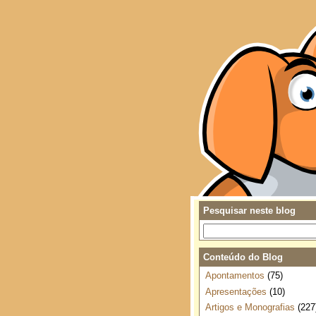
Pesquisar neste blog
Conteúdo do Blog
Apontamentos
(75)
Apresentações
(10)
Artigos e Monografias
(227