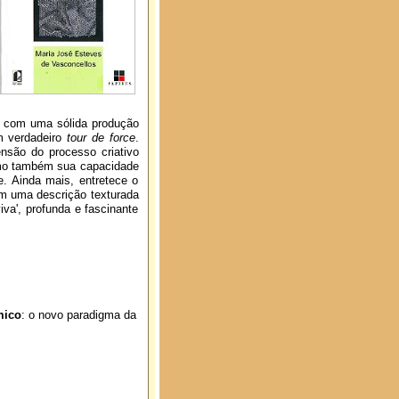
do com uma sólida produção
m verdadeiro
tour de force
.
nsão do processo criativo
omo também sua capacidade
. Ainda mais, entretece o
m uma descrição texturada
iva', profunda e fascinante
mico
: o novo paradigma da