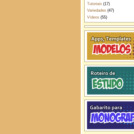
Tutoriais
(17)
Variedades
(47)
Vídeos
(55)