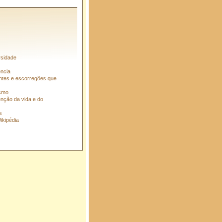
rsidade
ência
entes e escorregões que
ismo
enção da vida e do
s
ikipédia