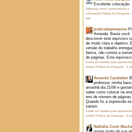
Excelente colocação.
Diferença entre conhecimento e
informação:Prática da Pesquisa
·
ago
praticadapesquisa
P
Amanda. Basta você
descrever este equívoco na
de modo claro e objetivo. 
versão do trabalho entregu
banca, não consta a nume
de páginas. Este equívoco j
Existe um modelo para apresent
errata?:Prática da Pesquisa
·
9 y
Amanda Candatten
B
professor, minha banc
amanhã dia 21/06 e gostar
saber como colocar na erra
erro de número de páginas
Quando fiz a impressão es
sairam.
Existe um modelo para apresent
errata?:Prática da Pesquisa
·
9 y
Nathália Conti Mach
gostei muito da sua aj