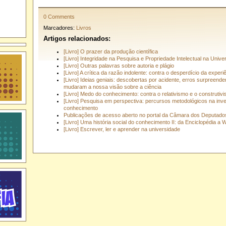
0 Comments
Marcadores:
Livros
Artigos relacionados:
[Livro] O prazer da produção científica
[Livro] Integridade na Pesquisa e Propriedade Intelectual na Unive
[Livro] Outras palavras sobre autoria e plágio
[Livro] A crítica da razão indolente: contra o desperdício da experi
[Livro] Ideias geniais: descobertas por acidente, erros surpreend
mudaram a nossa visão sobre a ciência
[Livro] Medo do conhecimento: contra o relativismo e o construtiv
[Livro] Pesquisa em perspectiva: percursos metodológicos na inv
conhecimento
Publicações de acesso aberto no portal da Câmara dos Deputado
[Livro] Uma história social do conhecimento II: da Enciclopédia a W
[Livro] Escrever, ler e aprender na universidade