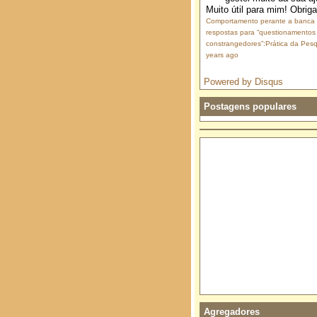
Muito útil para mim! Obrig
Comportamento perante a banca
respostas para “questionamentos
constrangedores”:Prática da Pesq
years ago
Powered by Disqus
Postagens populares
Agregadores