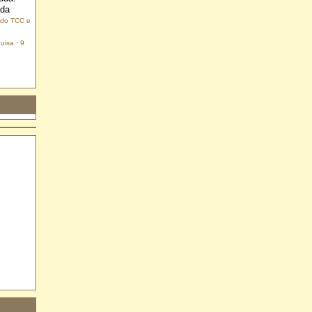
ada
 do TCC e
uisa
·
9