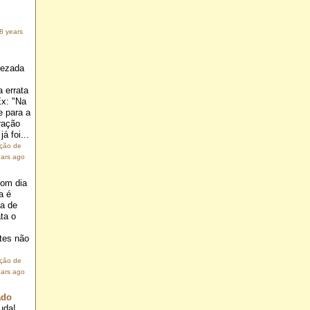
8 years
rezada
 errata
Ex: "Na
e para a
ração
á foi...
ação de
ears ago
om dia
a é
ia de
ta o
.
tes não
ação de
ears ago
ado
uda!