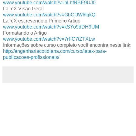
www.youtube.com/watch?v=hLhfNBE9UJ0
LaTeX Visão Geral
www.youtube.com/watch?v=GhCfJW6fqkQ
LaTeX escrevendo o Primeiro Artigo
www.youtube.com/watch?v=kSYo9dDH9UM
Formatando o Artigo
www.youtube.com/watch?v=7rFC7tZTXLw
Informações sobre curso completo você encontra neste link:
http://engenhariacotidiana.com/curso/latex-para-
publicacoes-profissionais/