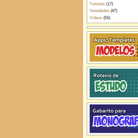
Tutoriais
(17)
Variedades
(47)
Vídeos
(55)