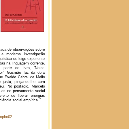
écada de observações sobre
 a moderna investigação
uístico do leigo experiente
as na linguagem corrente,
 parte do livro, 'Notas
dor', Gusmão faz da obra
que Evaldo Cabral de Mello
e justo, pinçando-lhe com
reu'. No posfácio, Marcelo
guas no pensamento social
eito de liberar energias
iência social empírica'."
Topbo02