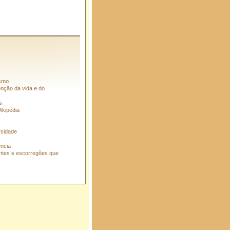
ismo
enção da vida e do
s
ikipédia
rsidade
ência
entes e escorregões que