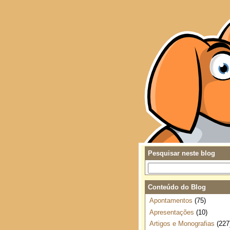
Pesquisar neste blog
Conteúdo do Blog
Apontamentos
(75)
Apresentações
(10)
Artigos e Monografias
(227