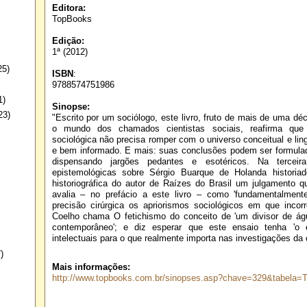
Editora:
TopBooks
Edição:
1ª (2012)
25)
ISBN
:
9788574751986
1)
Sinopse:
23)
"Escrito por um sociólogo, este livro, fruto de mais de uma d
o mundo dos chamados cientistas sociais, reafirma que
sociológica não precisa romper com o universo conceitual e ling
e bem informado. E mais: suas conclusões podem ser formulad
dispensando jargões pedantes e esotéricos. Na terceira
epistemológicas sobre Sérgio Buarque de Holanda historia
historiográfica do autor de Raízes do Brasil um julgamento 
avalia – no prefácio a este livro – como 'fundamentalment
precisão cirúrgica os apriorismos sociológicos em que incor
Coelho chama O fetichismo do conceito de 'um divisor de á
contemporâneo'; e diz esperar que este ensaio tenha 'o ef
intelectuais para o que realmente importa nas investigações da c
)
Mais informações:
http://www.topbooks.com.br/sinopses.asp?chave=329&tabela=