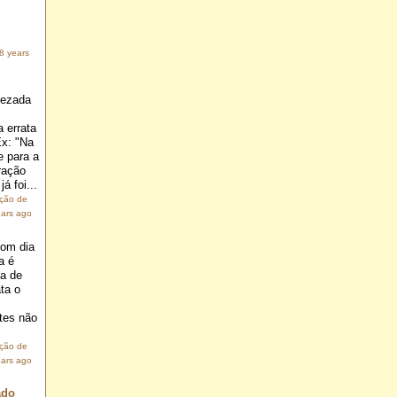
8 years
rezada
 errata
Ex: "Na
e para a
ração
á foi...
ação de
ears ago
om dia
a é
ia de
ta o
.
tes não
ação de
ears ago
ado