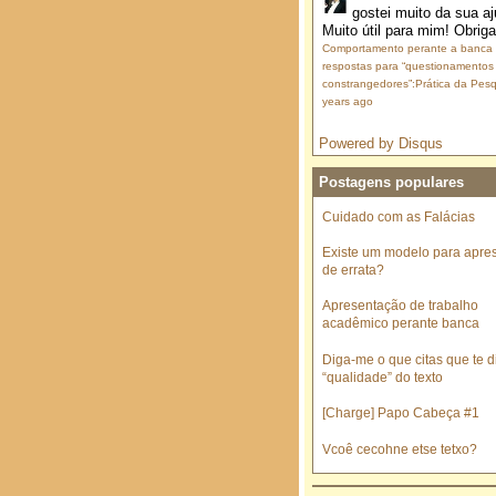
gostei muito da sua aj
Muito útil para mim! Obrig
Comportamento perante a banca
respostas para “questionamentos
constrangedores”:Prática da Pesq
years ago
Powered by Disqus
Postagens populares
Cuidado com as Falácias
Existe um modelo para apre
de errata?
Apresentação de trabalho
acadêmico perante banca
Diga-me o que citas que te di
“qualidade” do texto
[Charge] Papo Cabeça #1
Vcoê cecohne etse tetxo?