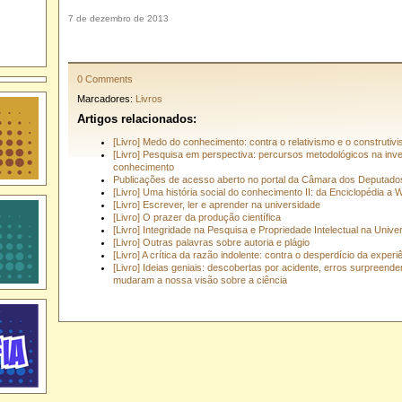
7 de dezembro de 2013
0 Comments
Marcadores:
Livros
Artigos relacionados:
[Livro] Medo do conhecimento: contra o relativismo e o construtiv
[Livro] Pesquisa em perspectiva: percursos metodológicos na inv
conhecimento
Publicações de acesso aberto no portal da Câmara dos Deputado
[Livro] Uma história social do conhecimento II: da Enciclopédia a W
[Livro] Escrever, ler e aprender na universidade
[Livro] O prazer da produção científica
[Livro] Integridade na Pesquisa e Propriedade Intelectual na Unive
[Livro] Outras palavras sobre autoria e plágio
[Livro] A crítica da razão indolente: contra o desperdício da experi
[Livro] Ideias geniais: descobertas por acidente, erros surpreend
mudaram a nossa visão sobre a ciência