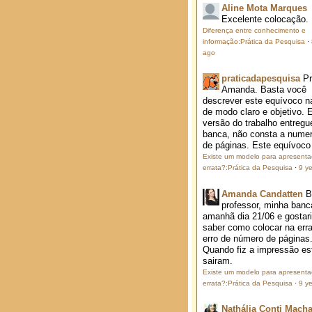
Aline Mota Marques
Excelente colocação.
Diferença entre conhecimento e
informação:Prática da Pesquisa
·
ago
praticadapesquisa
P
Amanda. Basta você
descrever este equívoco na
de modo claro e objetivo. 
versão do trabalho entregu
banca, não consta a nume
de páginas. Este equívoco j
Existe um modelo para apresent
errata?:Prática da Pesquisa
·
9 y
Amanda Candatten
B
professor, minha banc
amanhã dia 21/06 e gostar
saber como colocar na erra
erro de número de páginas
Quando fiz a impressão es
sairam.
Existe um modelo para apresent
errata?:Prática da Pesquisa
·
9 y
Nathália Conti Mach