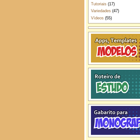
Tutoriais
(17)
Variedades
(47)
Vídeos
(55)