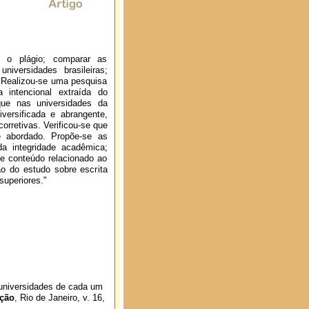
re o plágio; comparar as
iversidades brasileiras;
. Realizou-se uma pesquisa
 intencional extraída do
que nas universidades da
versificada e abrangente,
orretivas. Verificou-se que
é abordado. Propõe-se as
da integridade acadêmica;
 de conteúdo relacionado ao
ão do estudo sobre escrita
superiores."
universidades de cada um
ação
, Rio de Janeiro, v. 16,