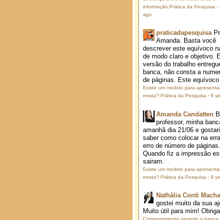
informação:Prática da Pesquisa
·
ago
praticadapesquisa
P
Amanda. Basta você
descrever este equívoco na
de modo claro e objetivo. 
versão do trabalho entregu
banca, não consta a nume
de páginas. Este equívoco j
Existe um modelo para apresent
errata?:Prática da Pesquisa
·
9 y
Amanda Candatten
B
professor, minha banc
amanhã dia 21/06 e gostar
saber como colocar na erra
erro de número de páginas
Quando fiz a impressão es
sairam.
Existe um modelo para apresent
errata?:Prática da Pesquisa
·
9 y
Nathália Conti Mach
gostei muito da sua aj
Muito útil para mim! Obrig
Comportamento perante a banca