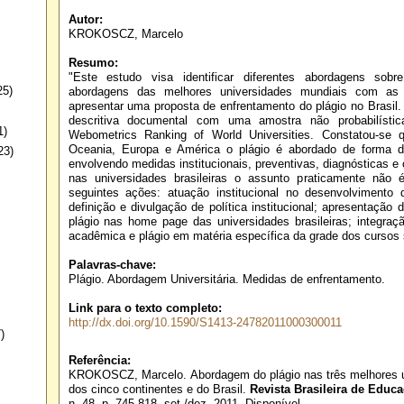
Autor:
KROKOSCZ, Marcelo
Resumo:
"Este estudo visa identificar diferentes abordagens sob
25)
abordagens das melhores universidades mundiais com as un
apresentar uma proposta de enfrentamento do plágio no Brasil
descritiva documental com uma amostra não probabilística
1)
Webometrics Ranking of World Universities. Constatou-se 
Oceania, Europa e América o plágio é abordado de forma di
23)
envolvendo medidas institucionais, preventivas, diagnósticas e c
nas universidades brasileiras o assunto praticamente não 
seguintes ações: atuação institucional no desenvolvimento 
definição e divulgação de política institucional; apresentação
plágio nas home page das universidades brasileiras; integraç
acadêmica e plágio em matéria específica da grade dos cursos 
Palavras-chave:
Plágio. Abordagem Universitária. Medidas de enfrentamento.
Link para o texto completo:
http://dx.doi.org/10.1590/S1413-24782011000300011
)
Referência:
KROKOSCZ, Marcelo. Abordagem do plágio nas três melhores 
dos cinco continentes e do Brasil.
Revista Brasileira de Educ
n. 48, p. 745-818, set./dez. 2011. Disponível