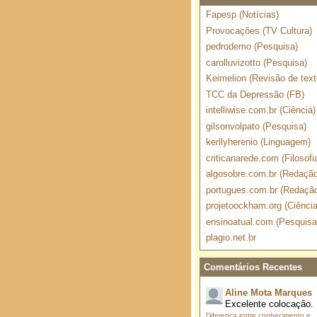
Fapesp (Notícias)
Provocações (TV Cultura)
pedrodemo (Pesquisa)
carolluvizotto (Pesquisa)
Keimelion (Revisão de text
TCC da Depressão (FB)
intelliwise.com.br (Ciência)
gilsonvolpato (Pesquisa)
kerllyherenio (Linguagem)
criticanarede.com (Filosofi
algosobre.com.br (Redação
portugues.com.br (Redaçã
projetoockham.org (Ciência
ensinoatual.com (Pesquisa
plagio.net.br
Comentários Recentes
Aline Mota Marques
Excelente colocação.
Diferença entre conhecimento e