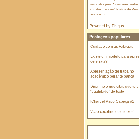
respostas para “questionamentos
constrangedores”:Prática da Pesq
years ago
Powered by Disqus
Postagens populares
Cuidado com as Falácias
Existe um modelo para apre
de errata?
Apresentação de trabalho
acadêmico perante banca
Diga-me o que citas que te di
“qualidade” do texto
[Charge] Papo Cabeça #1
Vcoê cecohne etse tetxo?