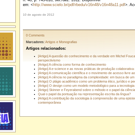
em: <
http://www.scielo.br/pdf/rbedu/v16n48/v16n48a11.pdf
>. Ac
10 de agosto de 2012
0 Comments
Marcadores:
Artigos e Monografias
Artigos relacionados:
[Artigo] A questão do conhecimento e da verdade em Michel Foucaul
perspectivismo
[Artigo] A ciência como forma de conhecimento
[Artigo] A e-science e as novas práticas de produção colaborativa
[Artigo] A comunicação científica e o movimento de acesso livre 
[Artigo] A ciência no paradigma da complexidade: em busca de um
[Artigo] O plágio acadêmico como um problema ético, jurídico e p
[Artigo] O design como um modelo metodológico para a tecnologia
[Artigo] Skinner e Feyerabend sobre o método e o papel da ciênci
Qual o papel da pontuação na representação escrita da língua?
[Artigo] A contribuição da sociologia à compreensão de uma epist
contemporânea