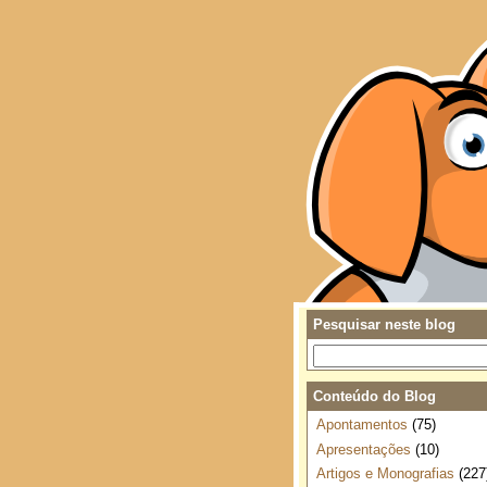
Pesquisar neste blog
Conteúdo do Blog
Apontamentos
(75)
Apresentações
(10)
Artigos e Monografias
(227