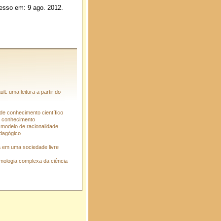
esso em: 9 ago. 2012.
t: uma leitura a partir do
 de conhecimento científico
ao conhecimento
 modelo de racionalidade
edagógico
a em uma sociedade livre
emologia complexa da ciência