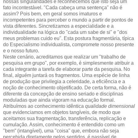
nossas singularidades e reconhecemos que isto seja um
fato incontestável. "Cada cabeça uma sentença" não é
assim? Pois bem, em geral somos imaturos e
incompetentes para perceber o mundo a partir de pontos de
vista diferentes. Sincretizamos a especialidade e a
individualidade na lógica do "cada um sabe de si" e "dos
meus problemas cuido eu". Esta postura fragmentária, típica
do Especialismo individualista, compromete nosso presente
e o nosso futuro.
Neste cenário, acreditamos que realizar um "trabalho de
pesquisa em grupo", por exemplo, é simplesmente atribuir a
cada integrante a tarefa de elaborar parte da pesquisa. No
final, alguém juntará os fragmentos. Uma espécie de linha
de produção que privilegia a celeridade, a eficiência e a
noção de conhecimento objetificado. De certa forma, não é
diferente da concepção de ensino seriado e disciplinas
moduladas que ainda vigoram na educação formal.
Atribuímos ao conhecimento idêntica
qualidade dimensional
que evidenciamos em objetos tangíveis, de modo que
aceitamos sua fragmentação, transferência, replicação e
cumulação. Assim, conhecimento é entendido como um
"bem” (intangível), uma "coisa" que, embora não seja
percebida diretamente pelos sentidos, é passível de