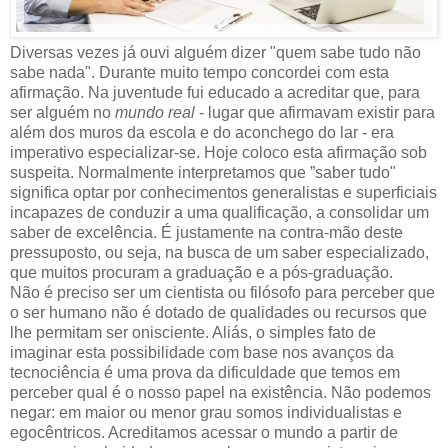
Diversas vezes já ouvi alguém dizer "quem sabe tudo não
sabe nada". Durante muito tempo concordei com esta
afirmação. Na juventude fui educado a acreditar que, para
ser alguém no
mundo real
- lugar que afirmavam existir para
além dos muros da escola e do aconchego do lar - era
imperativo especializar-se. Hoje coloco esta afirmação sob
suspeita. Normalmente interpretamos que ”saber tudo"
significa optar por conhecimentos generalistas e superficiais
incapazes de conduzir a uma qualificação, a consolidar um
saber de excelência. É justamente na contra-mão deste
pressuposto, ou seja, na busca de um saber especializado,
que muitos procuram a graduação e a pós-graduação.
Não é preciso ser um cientista ou filósofo para perceber que
o ser humano não é dotado de qualidades ou recursos que
lhe permitam ser onisciente. Aliás, o simples fato de
imaginar esta possibilidade com base nos avanços da
tecnociência é uma prova da dificuldade que temos em
perceber qual é o nosso papel na existência. Não podemos
negar: em maior ou menor grau somos individualistas e
egocêntricos. Acreditamos acessar o mundo a partir de