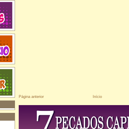
Página anterior
Início