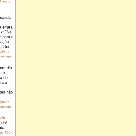
8 years
rezada
 errata
Ex: "Na
e para a
ração
á foi...
ação de
ears ago
om dia
a é
ia de
ta o
.
tes não
ação de
ears ago
ado
uda!
ada
 do TCC e