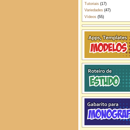
Tutoriais
(17)
Variedades
(47)
Vídeos
(55)