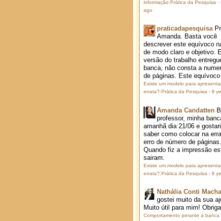
informação:Prática da Pesquisa
·
ago
praticadapesquisa
P
Amanda. Basta você
descrever este equívoco na
de modo claro e objetivo. 
versão do trabalho entregu
banca, não consta a nume
de páginas. Este equívoco j
Existe um modelo para apresent
errata?:Prática da Pesquisa
·
9 y
Amanda Candatten
B
professor, minha banc
amanhã dia 21/06 e gostar
saber como colocar na erra
erro de número de páginas
Quando fiz a impressão es
sairam.
Existe um modelo para apresent
errata?:Prática da Pesquisa
·
9 y
Nathália Conti Mach
gostei muito da sua aj
Muito útil para mim! Obrig
Comportamento perante a banca