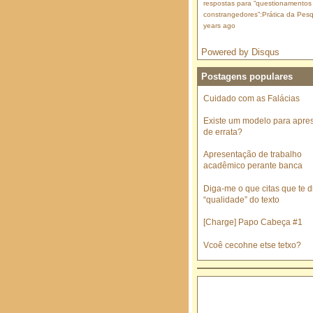
respostas para “questionamentos
constrangedores”:Prática da Pesq
years ago
Powered by Disqus
Postagens populares
Cuidado com as Falácias
Existe um modelo para apre
de errata?
Apresentação de trabalho
acadêmico perante banca
Diga-me o que citas que te di
“qualidade” do texto
[Charge] Papo Cabeça #1
Vcoê cecohne etse tetxo?