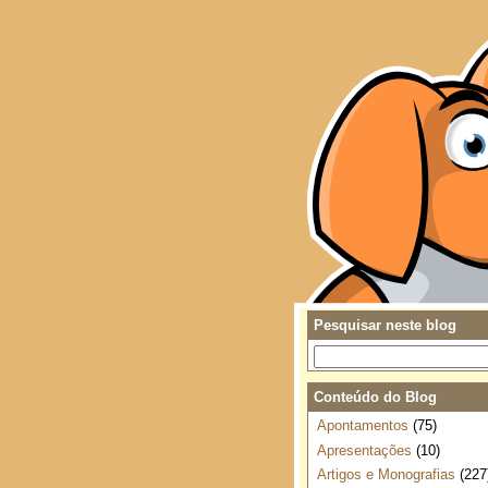
Pesquisar neste blog
Conteúdo do Blog
Apontamentos
(75)
Apresentações
(10)
Artigos e Monografias
(227