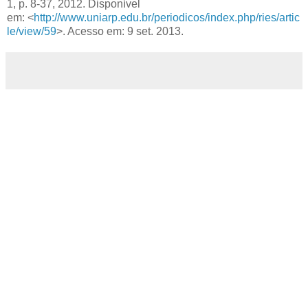
1, p. 8-37, 2012. Disponível
em: <
http://www.uniarp.edu.br/periodicos/index.php/ries/artic
le/view/59
>. Acesso em: 9 set. 2013.